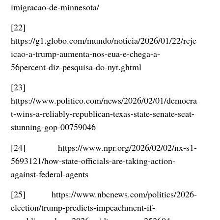
imigracao-de-minnesota/
[22]
https://g1.globo.com/mundo/noticia/2026/01/22/reje
icao-a-trump-aumenta-nos-eua-e-chega-a-
56percent-diz-pesquisa-do-nyt.ghtml
[23]
https://www.politico.com/news/2026/02/01/democra
t-wins-a-reliably-republican-texas-state-senate-seat-
stunning-gop-00759046
[24] https://www.npr.org/2026/02/02/nx-s1-
5693121/how-state-officials-are-taking-action-
against-federal-agents
[25] https://www.nbcnews.com/politics/2026-
election/trump-predicts-impeachment-if-