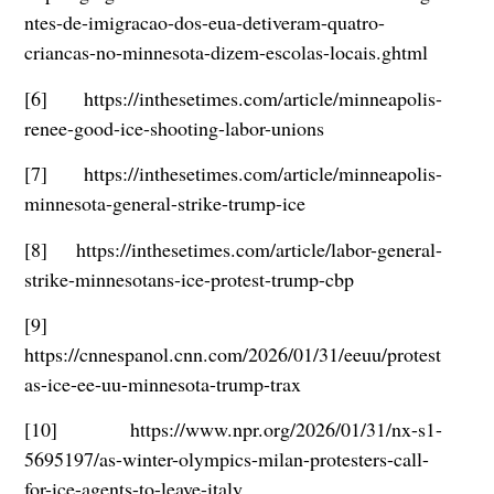
ntes-de-imigracao-dos-eua-detiveram-quatro-
criancas-no-minnesota-dizem-escolas-locais.ghtml
[6] https://inthesetimes.com/article/minneapolis-
renee-good-ice-shooting-labor-unions
[7] https://inthesetimes.com/article/minneapolis-
minnesota-general-strike-trump-ice
[8] https://inthesetimes.com/article/labor-general-
strike-minnesotans-ice-protest-trump-cbp
[9]
https://cnnespanol.cnn.com/2026/01/31/eeuu/protest
as-ice-ee-uu-minnesota-trump-trax
[10] https://www.npr.org/2026/01/31/nx-s1-
5695197/as-winter-olympics-milan-protesters-call-
for-ice-agents-to-leave-italy