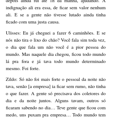
depois ainda fui até 1h da manhã, ajudando. A
indignação ali era essa, de ficar sem valor nenhum
ali. E se a gente não tivesse lutado ainda tinha
ficado com uma justa causa.
Ulisses:
Eu já cheguei a fazer 6 caminhões. E se
nós não tira o lixo do chão? Você fala sim toda vez,
o dia que fala um não você é a pior pessoa do
mundo. Mas naquele dia chegou, ficou todo mundo
lá pra fora e já tava todo mundo determinado
mesmo. Foi forte.
Zildo:
Só não foi mais forte o pessoal da noite não
tava, senão [a empresa] ia ficar sem rumo, não tinha
o que fazer. A gente só precisava dos coletores do
dia e da noite juntos. Alguns tavam, outros só
ficaram sabendo no dia… Teve gente que ficou com
medo, uns puxam pra empresa… Todo mundo tem