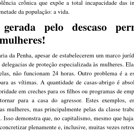
lência crônica que expõe a total incapacidade das i
 metade da população: a vida.
 gerada pelo descaso per
 mulheres!
aria da Penha, apesar de estabelecerem um marco juríd
de delegacias de proteção especializada às mulheres. El
as, não funcionam 24 horas. Outro problema é a esc
para as vítimas. A quantidade de casas-abrigo é absol
rioridade em creches para os filhos ou programas de e
tornar para a casa do agressor. Estes exemplos, e
s as mulheres, mas principalmente pelas da classe tra
ade. Isso demonstra que, no capitalismo, mesmo que haja
concretizar plenamente e, inclusive, muitas vezes retr