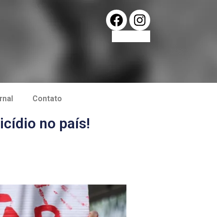
rnal
Contato
cídio no país!