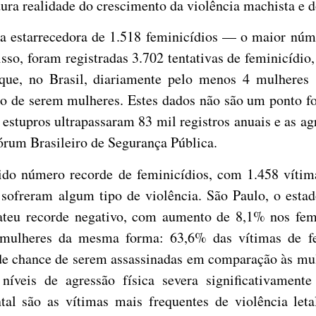
dura realidade do crescimento da violência machista e d
a estarrecedora de 1.518 feminicídios — o maior núme
isso, foram registradas 3.702 tentativas de feminicíd
a que, no Brasil, diariamente pelo menos 4 mulheres
fato de serem mulheres. Estes dados não são um ponto 
stupros ultrapassaram 83 mil registros anuais e as ag
rum Brasileiro de Segurança Pública.
ido número recorde de feminicídios, com 1.458 vítima
sofreram algum tipo de violência. São Paulo, o estad
ateu recorde negativo, com aumento de 8,1% nos fem
s mulheres da mesma forma: 63,6% das vítimas de f
de chance de serem assassinadas em comparação às mu
níveis de agressão física severa significativament
al são as vítimas mais frequentes de violência leta